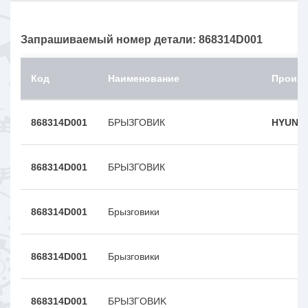
Запрашиваемый номер детали: 868314D001
Код
Наименование
Произв
868314D001
БРЫЗГОВИК
HYUNDA
868314D001
БРЫЗГОВИК
868314D001
Брызговики
868314D001
Брызговики
868314D001
БPЫЗГOBИK