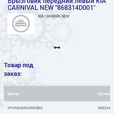
Брызговик передний левый KIA
CARNIVAL NEW "868314D001"
KIA CARNIVAL NEW
Товар под
заказ:
Бренд
Артикул
HYUNDAI/KIA/MOBIS
868314D