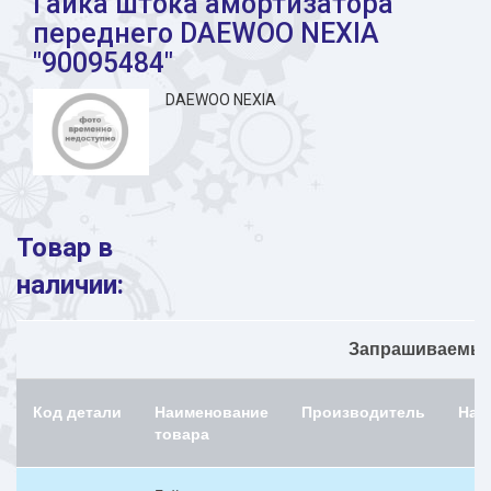
Гайка штока амортизатора
переднего DAEWOO NEXIA
"90095484"
DAEWOO NEXIA
Товар в
наличии:
Запрашиваемый 
Код детали
Наименование
Производитель
Нал
товара