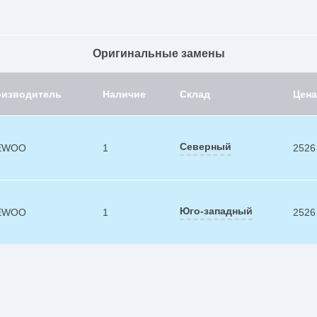
Оригинальные замены
оизводитель
Наличие
Склад
Цена
Северный
EWOO
1
2526
Юго-западный
EWOO
1
2526