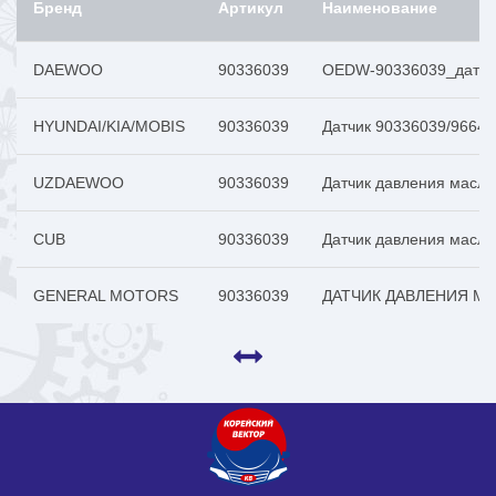
Бренд
Артикул
Наименование
DAEWOO
90336039
OEDW-90336039_датчик 
HYUNDAI/KIA/MOBIS
90336039
Датчик 90336039/9664
UZDAEWOO
90336039
Датчик давления мас
CUB
90336039
Датчик давления масл
GENERAL MOTORS
90336039
ДАТЧИК ДАВЛЕНИЯ М