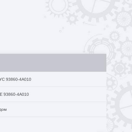
FYC 93860-4A010
OE 93860-4A010
одом