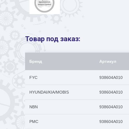
Товар под заказ:
Бренд
Артикул
FYC
938604A010
HYUNDAI/KIA/MOBIS
938604A010
NBN
938604A010
PMC
938604A010