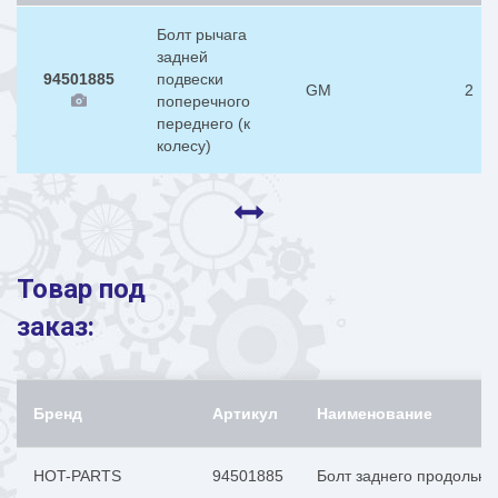
Болт рычага
задней
94501885
подвески
GM
2
поперечного
переднего (к
колесу)
Товар под
заказ:
Бренд
Артикул
Наименование
HOT-PARTS
94501885
Болт заднего продольно