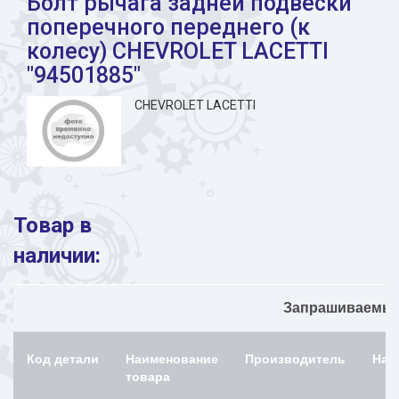
Болт рычага задней подвески
поперечного переднего (к
колесу) CHEVROLET LACETTI
"94501885"
CHEVROLET LACETTI
Товар в
наличии:
Запрашиваемый 
Код детали
Наименование
Производитель
Нал
товара