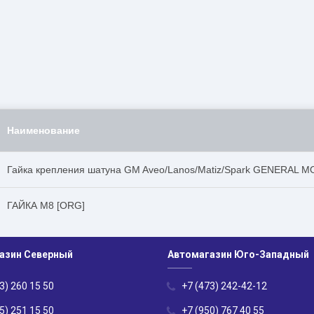
Наименование
Гайка крепления шатуна GM Aveo/Lanos/Matiz/Spark GENERAL 
ГАЙКА М8 [ORG]
азин Северный
Автомагазин Юго-Западный
3) 260 15 50
+7 (473) 242-42-12
5) 251 15 50
+7 (950) 767 40 55