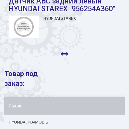
Датчик АБС задний левый
HYUNDAI STAREX "956254A360"
HYUNDAI STAREX
Товар под
заказ:
Бренд
HYUNDAI/KIA/MOBIS