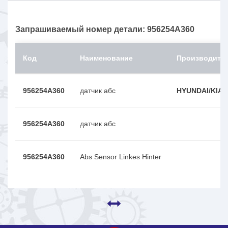
Запрашиваемый номер детали: 956254A360
Код
Наименование
Производите
956254A360
датчик абс
HYUNDAI/KIA/
956254A360
датчик абс
956254A360
Abs Sensor Linkes Hinter