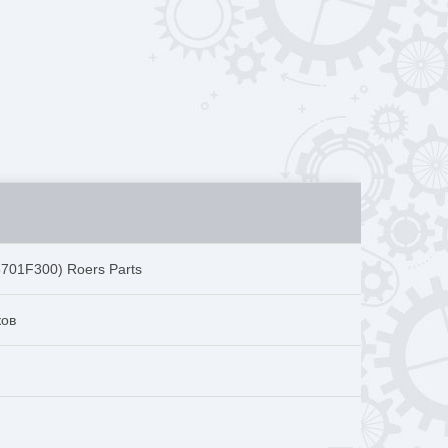
701F300) Roers Parts
ков