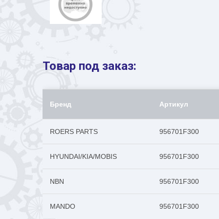
Товар под заказ:
Бренд
Артикул
ROERS PARTS
956701F300
HYUNDAI/KIA/MOBIS
956701F300
NBN
956701F300
MANDO
956701F300