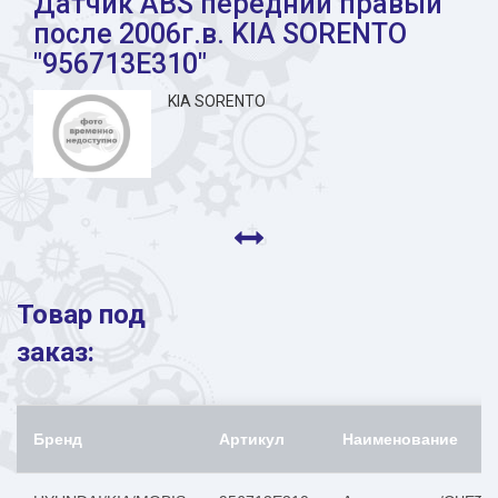
Датчик ABS передний правый
после 2006г.в. KIA SORENTO
"956713E310"
KIA SORENTO
Товар под
заказ:
Бренд
Артикул
Наименование