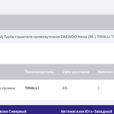
M] Труба глушителя промежуточная DAEWOO Nexia (95-) TRIALLI 
Производитель
Срок доставки
Наличие
ля промеж
TRIALLI
4/5
1
азин Северный
Автомагазин Юго-Западный