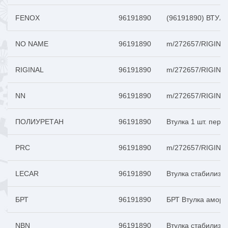
FENOX
96191890
(96191890) ВТУЛК
NO NAME
96191890
m/272657/RIGINAL
RIGINAL
96191890
m/272657/RIGINAL
NN
96191890
m/272657/RIGINAL
ПОЛИУРЕТАН
96191890
Втулка 1 шт. пере
PRC
96191890
m/272657/RIGINAL
LECAR
96191890
Втулка стабилиза
БРТ
96191890
БРТ Втулка аморт
NBN
96191890
Втулка стабилизат