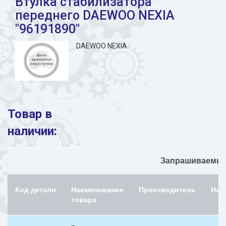
Втулка стабилизатора
переднего DAEWOO NEXIA
"96191890"
DAEWOO NEXIA
Товар в
наличии:
Запрашиваемый 
Код детали
Наименование
Производитель
Нал
товара