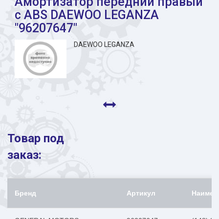
Амортизатор передний правый
с ABS DAEWOO LEGANZA
"96207647"
DAEWOO LEGANZA
Товар под
заказ:
Бренд
Артикул
Наимен