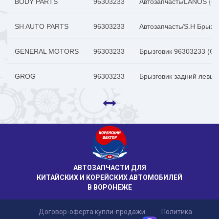
BODY PARTS
96303233
Автозапчасть/LANOS {
SH AUTO PARTS
96303233
Автозапчасть/S.H Брыз
GENERAL MOTORS
96303233
Брызговик 96303233 (G
GROG
96303233
Брызговик задний левый
АВТОЗАПЧАСТИ ДЛЯ
КИТАЙСКИХ И КОРЕЙСКИХ АВТОМОБИЛЕЙ
В ВОРОНЕЖЕ
Договор-оферта купли-продажи
Политика