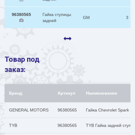
96380565
Гайка ступицы
GM
3
задней
Товар под
заказ:
Бренд
Артикул
Наименование
GENERAL MOTORS
96380565
Гайка Chevrolet Spark 
TYB
96380565
TYB Гайка задней сту