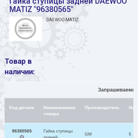
Гайка ступицы задней DAEWOO
MATIZ "96380565"
DAEWOO MATIZ
Товар в
наличии:
Запрашиваемый 
Код детали
Наименование
Производитель
Нал
товара
96380565
Гайка ступицы
GM
5
задней