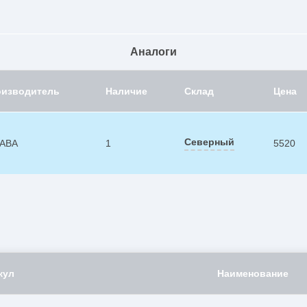
Аналоги
оизводитель
Наличие
Склад
Цена
Северный
ABA
1
5520
кул
Наименование