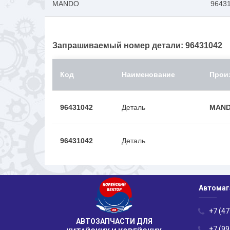
MANDO
9643
Запрашиваемый номер детали: 96431042
Код
Наименование
Прои
96431042
Деталь
MAN
96431042
Деталь
Автомаг
+7 (47
АВТОЗАПЧАСТИ ДЛЯ
+7 (99