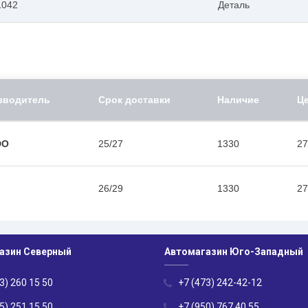
1042
Деталь
зводитель
Срок доставки
Наличие
Ц
DO
25/27
1330
27
26/29
1330
27
азин Северный
Автомагазин Юго-Западный
3) 260 15 50
+7 (473) 242-42-12
5) 251 15 50
+7 (950) 767 40 55