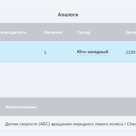
Аналоги
оизводитель
Наличие
Склад
Цена
Юго-западный
1
2189
Наименование
Датчик скорости (АБС) вращения переднего левого колеса / Chevr