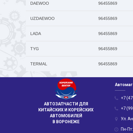
DAEWOO
96455869
UZDAEWOO
96455869
LADA
96455869
TYG
96455869
TERMAL
96455869
Автомаг
+7 (47
АВТОЗАПЧАСТИ ДЛЯ
+7 (99
КИТАЙСКИХ И КОРЕЙСКИХ
АВТОМОБИЛЕЙ
Ул. А
В ВОРОНЕЖЕ
Пн-Пт: