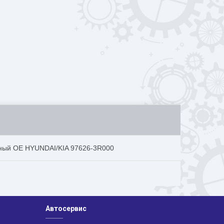
ьный OE HYUNDAI/KIA 97626-3R000
Автосервис