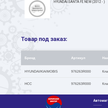
HYUNDAI SANTA FE NEW (2012 - )
Товар под заказ:
Бренд
Артикул
На
HYUNDAI/KIA/MOBIS
976263R000
Кла
HCC
976263R000
Кла
Автомаг