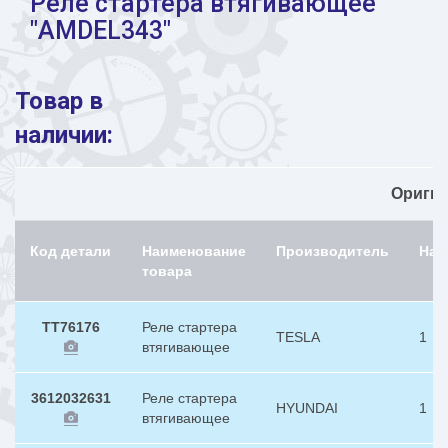
Реле стартера втягивающее
"AMDEL343"
Товар в
наличии:
Ориги
Код детали
Наименование
Производитель
Нал
товара
TT76176
Реле стартера
TESLA
1
втягивающее
3612032631
Реле стартера
HYUNDAI
1
втягивающее