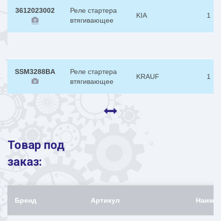
3612023002
Реле стартера
KIA
1
втягивающее
SSM3288BA
Реле стартера
KRAUF
1
втягивающее
Товар под
заказ:
Бренд
Артикул
Наиме