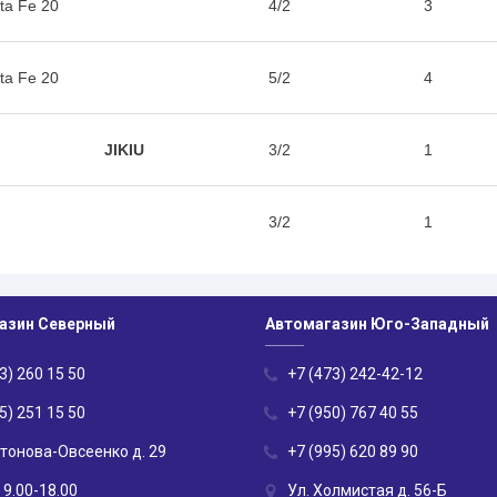
ta Fe 20
4/2
3
ta Fe 20
5/2
4
JIKIU
3/2
1
3/2
1
азин Северный
Автомагазин Юго-Западный
3) 260 15 50
+7 (473) 242-42-12
5) 251 15 50
+7 (950) 767 40 55
нтонова-Овсеенко д. 29
+7 (995) 620 89 90
 9.00-18.00
Ул. Холмистая д. 56-Б