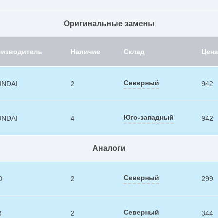
Оригинальные замены
оизводитель
Наличие
Склад
Цена
Северный
UNDAI
2
942
Юго-западный
UNDAI
4
942
Аналоги
Северный
D
2
299
Северный
R
2
344