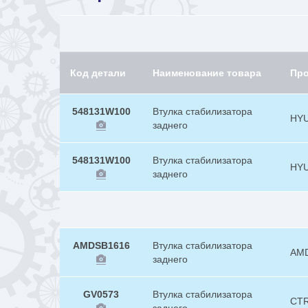
Код детали
Наименование товара
Пр
548131W100
Втулка стабилизатора
HY
заднего
548131W100
Втулка стабилизатора
HY
заднего
AMDSB1616
Втулка стабилизатора
AM
заднего
GV0573
Втулка стабилизатора
CT