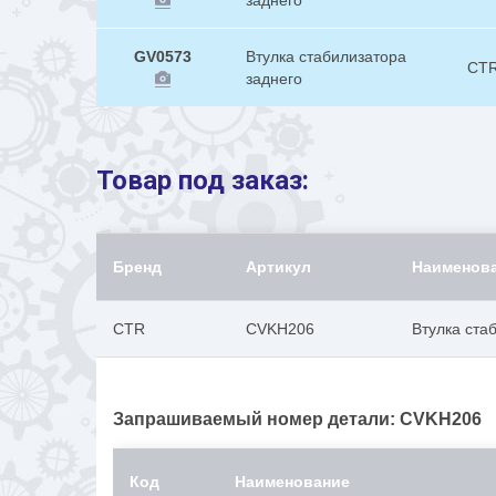
заднего
GV0573
Втулка стабилизатора
CT
заднего
Товар под заказ:
Бренд
Артикул
Наименов
CTR
CVKH206
Втулка стаб
Запрашиваемый номер детали: CVKH206
Код
Наименование