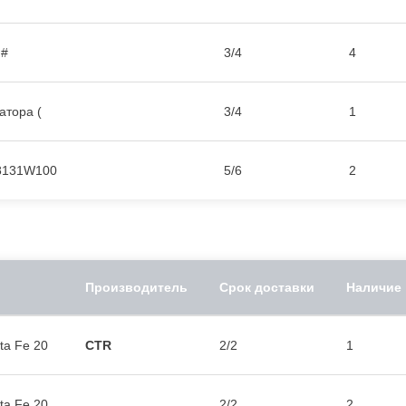
 #
3/4
4
атора (
3/4
1
48131W100
5/6
2
Производитель
Срок доставки
Наличие
ta Fe 20
CTR
2/2
1
ta Fe 20
2/2
2