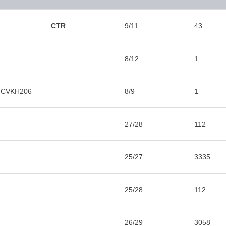
CTR
9/11
43
8/12
1
R CVKH206
8/9
1
27/28
112
25/27
3335
25/28
112
26/29
3058