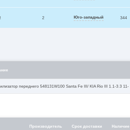
Юго-западный
R
2
344
ание
илизатор переднего 548131W100 Santa Fe III/ KIA Rio III 1.1-3.3 11-
Производитель
Срок доставки
Наличие