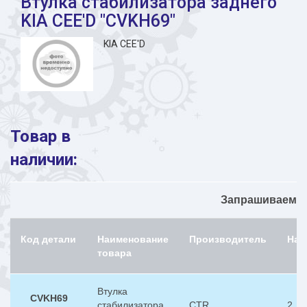
Втулка стабилизатора заднего
KIA CEE'D "CVKH69"
KIA CEE'D
Товар в
наличии:
Запрашиваемый
Код детали
Наименование
Производитель
Нал
товара
Втулка
CVKH69
стабилизатора
CTR
2