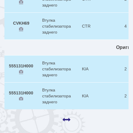
заднего
Втулка
CVKH69
стабилизатора
CTR
4
заднего
Ориги
Втулка
555131H000
стабилизатора
KIA
2
заднего
Втулка
555131H000
стабилизатора
KIA
2
заднего