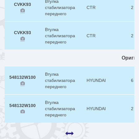
Втулка
CVKK93
стабилизатора
CTR
2
переднего
Втулка
CVKK93
стабилизатора
CTR
2
переднего
Ориги
Втулка
548132W100
стабилизатора
HYUNDAI
6
переднего
Втулка
548132W100
стабилизатора
HYUNDAI
2
переднего