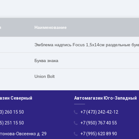
л
Наименование
Эмблема надпись Focus 1,5х14см раздельные бук
Буква знака
Union Bolt
азин Северный
Автомагазин Юго-Западный
3) 260 15 50
+7 (473) 242-42-12
5) 251 15 50
+7 (950) 767 40 55
нтонова-Овсеенко д. 29
+7 (995) 620 89 90