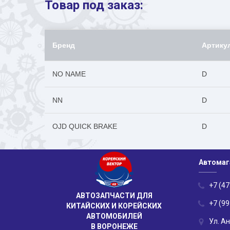
Товар под заказ:
Бренд
Артику
NO NAME
D
NN
D
OJD QUICK BRAKE
D
Автомаг
+7 (47
АВТОЗАПЧАСТИ ДЛЯ
+7 (99
КИТАЙСКИХ И КОРЕЙСКИХ
АВТОМОБИЛЕЙ
Ул. А
В ВОРОНЕЖЕ