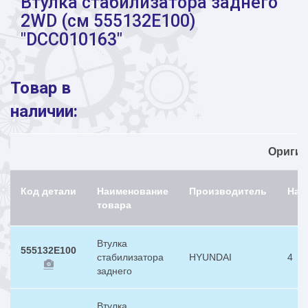
Втулка стабилизатора заднего
2WD (см 555132E100)
"DCC010163"
Товар в
наличии:
Ориги
Код детали
Наименование
Производитель
Нал
товара
Втулка
555132E100
стабилизатора
HYUNDAI
4
заднего
Втулка