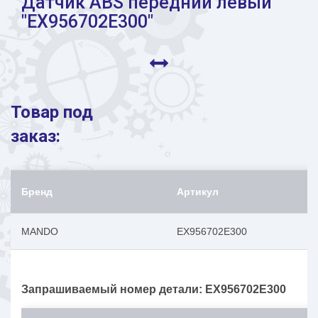
Датчик ABS передний левый
"EX956702E300"
Товар под
заказ:
Бренд
Артикул
MANDO
EX956702E300
Запрашиваемый номер детали: EX956702E300