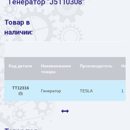
Генератор "J5110308"
Товар в
наличии:
А
Код детали
Наименование
Производитель
Нал
товара
TT12316
Генератор
TESLA
1