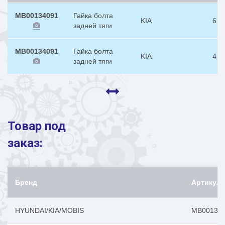
MB00134091
Гайка болта
KIA
6
задней тяги
MB00134091
Гайка болта
KIA
4
задней тяги
Товар под
заказ:
Бренд
Артикул
HYUNDAI/KIA/MOBIS
MB00134