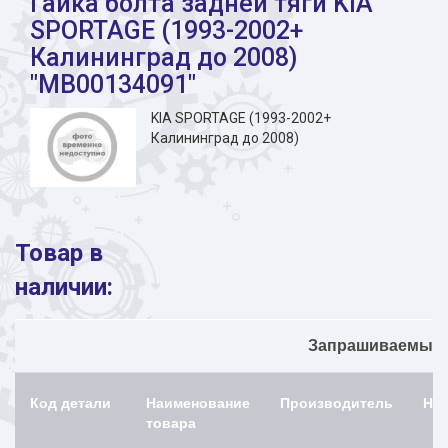
Гайка болта задней тяги KIA
SPORTAGE (1993-2002+
Калининград до 2008)
"MB00134091"
KIA SPORTAGE (1993-2002+
Калининград до 2008)
Товар в
наличии:
Запрашиваемый 
Код детали
Наименование
Производитель
На
товара