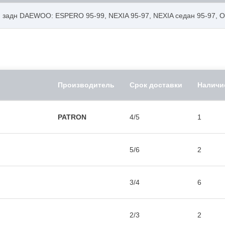
 задн DAEWOO: ESPERO 95-99, NEXIA 95-97, NEXIA седан 95-97, O
Производитель
Срок доставки
Наличи
PATRON
4/5
1
5/6
2
3/4
6
2/3
2