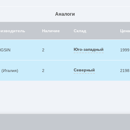
Аналоги
оизводитель
Наличие
Склад
Цена
Юго-западный
NGSIN
2
1999
Северный
 (Италия)
2
2198