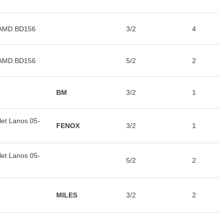
/AMD.BD156
3/2
4
/AMD.BD156
5/2
2
BM
3/2
1
t Lanos 05-
FENOX
3/2
1
t Lanos 05-
5/2
2
MILES
3/2
2