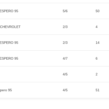
 ESPERO 95
5/6
50
a CHEVROLET
2/3
4
 ESPERO 95
2/3
14
 ESPERO 95
4/7
6
4/5
2
pero 95
4/5
51