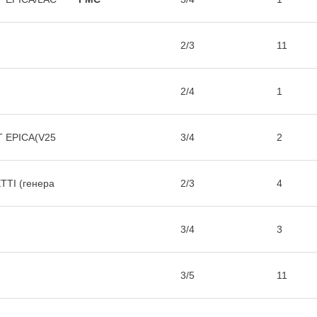
2/3
11
2/4
1
T EPICA(V25
3/4
2
TTI (генера
2/3
4
3/4
3
3/5
11