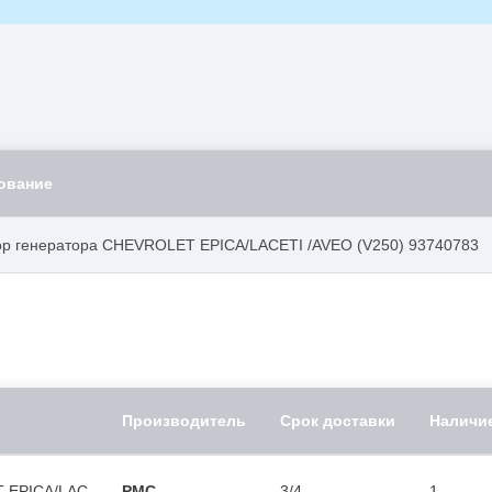
ование
ор генератора CHEVROLET EPICA/LACETI /AVEO (V250) 93740783
Производитель
Срок доставки
Наличи
T EPICA/LAC
PMC
3/4
1