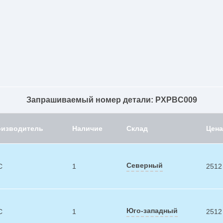
Запрашиваемый номер детали: PXPBC009
оизводитель
Наличие
Склад
Цена
Северный
C
1
2512
Юго-западный
C
1
2512