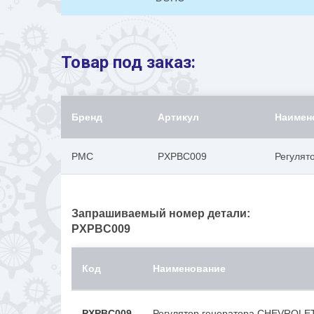
Товар под заказ:
Бренд
Артикул
Наимен
PMC
PXPBC009
Регулят
Запрашиваемый номер детали:
PXPBC009
Код
Наименование
PXPBC009
Регулятор генератора CHEVROLE