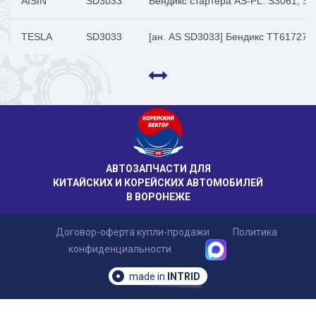
AISIN
SD3033
Бендикс стартера AS-PL: S3061, S3
TESLA
SD3033
[ан. AS SD3033] Бендикс TT61727 
АВТОЗАПЧАСТИ ДЛЯ
КИТАЙСКИХ И КОРЕЙСКИХ АВТОМОБИЛЕЙ
В ВОРОНЕЖЕ
Договор-оферта купли-продажи
Политика
конфиденциальности
made in
INTRID