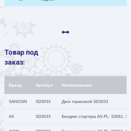
А
Товар под
заказ:
Бренд
Артикул
Наименование
SANGSIN
SD3033
Диск тормозной SD3033
AS
SD3033
Бендикс стартера AS-PL: S3061, S3