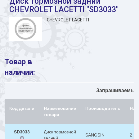
Диск тормозной задний
CHEVROLET LACETTI "SD3033"
CHEVROLET LACETTI
Товар в
наличии:
Запрашиваемый 
Код детали
Наименование
Производитель
Нал
товара
SD3033
Диск тормозной
SANGSIN
2
задний