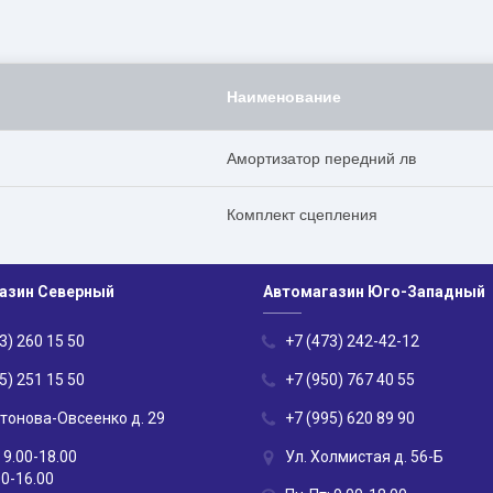
Наименование
Амортизатор передний лв
Комплект сцепления
азин Северный
Автомагазин Юго-Западный
3) 260 15 50
+7 (473) 242-42-12
5) 251 15 50
+7 (950) 767 40 55
нтонова-Овсеенко д. 29
+7 (995) 620 89 90
 9.00-18.00
Ул. Холмистая д. 56-Б
00-16.00