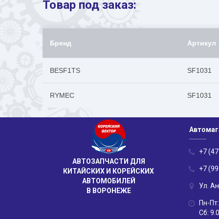
Товар под заказ:
Бренд
Артикул
BESF1TS
SF1031
RYMEC
SF1031
Автомаг
+7 (47
АВТОЗАПЧАСТИ ДЛЯ
+7 (99
КИТАЙСКИХ И КОРЕЙСКИХ
АВТОМОБИЛЕЙ
Ул. А
В ВОРОНЕЖЕ
Пн-Пт:
Сб: 9.