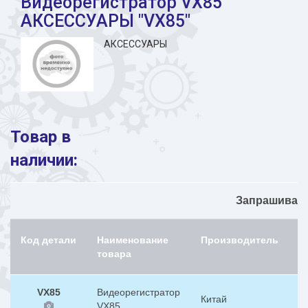
Видеорегистратор VX85
АКСЕССУАРЫ "VX85"
АКСЕССУАРЫ
Товар в
наличии:
Запрашиваем
Код детали
Наименование
Производитель
Н
товара
VX85
Видеорегистратор
Китай
1
VX85